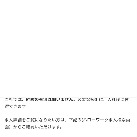
タンクローリーによる化成品輸送
工場・官公庁への荷役作業
車両メンテナンス
タンク洗浄などの付随作業
基本的には、担当車両を中心に乗務していただきますが、休暇や
運行状況によりほかの車両に乗務していただく場合もあります。
入社後しばらくは、技術習得のためOJT期間となり、不特定の車
両に乗務していただきます。
先輩社員が丁寧に指導しますので、はじめての方でも安心してス
タートできます。
当社では、
経験の有無は問いません
。必要な技術は、入社後に習
得できます。
求人詳細をご覧になりたい方は、下記の(ハローワーク求人検索画
面）からご確認いただけます。