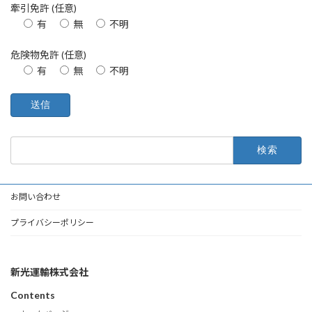
牽引免許 (任意)
有
無
不明
危険物免許 (任意)
有
無
不明
検
索:
お問い合わせ
プライバシーポリシー
新光運輸株式会社
Contents